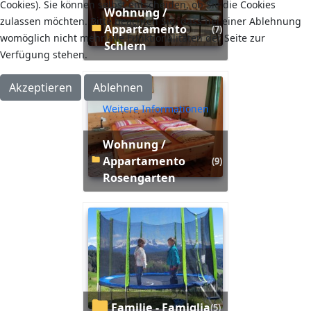
Cookies). Sie können selbst entscheiden, ob Sie die Cookies
Wohnung /
zulassen möchten. Bitte beachten Sie, dass bei einer Ablehnung
Appartamento
(7)
womöglich nicht mehr alle Funktionalitäten der Seite zur
Schlern
Verfügung stehen.
Akzeptieren
Ablehnen
Weitere Informationen
Wohnung /
Appartamento
(9)
Rosengarten
Familie - Famiglia
(5)